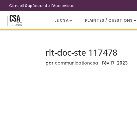
Aller au contenu principal
Conseil Supérieur de l'Audiovisuel
LE CSA
PLAINTES / QUESTIONS
rlt-doc-ste 117478
par
communicationcsa
|
Fév 17, 2023