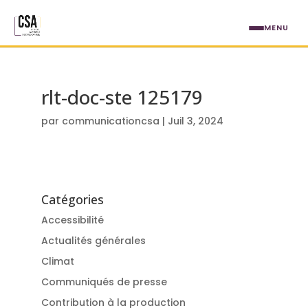
Aller au contenu principal
MENU
rlt-doc-ste 125179
par
communicationcsa
|
Juil 3, 2024
Catégories
Accessibilité
Actualités générales
Climat
Communiqués de presse
Contribution à la production