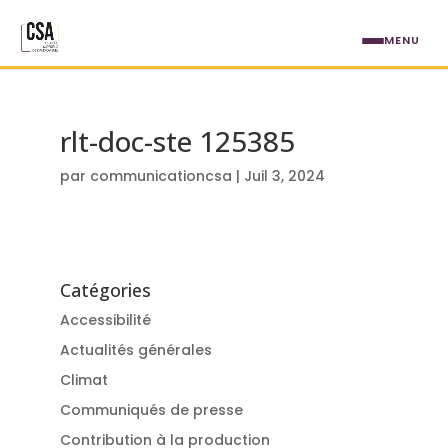
Aller au contenu principal
MENU
rlt-doc-ste 125385
par
communicationcsa
|
Juil 3, 2024
Catégories
Accessibilité
Actualités générales
Climat
Communiqués de presse
Contribution à la production