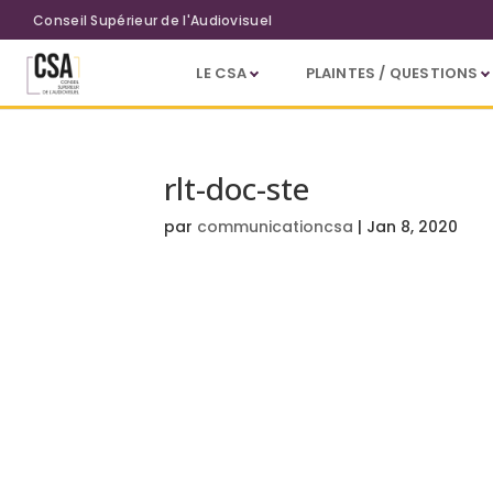
Aller au contenu principal
Conseil Supérieur de l'Audiovisuel
LE CSA
PLAINTES / QUESTIONS
rlt-doc-ste
par
communicationcsa
|
Jan 8, 2020