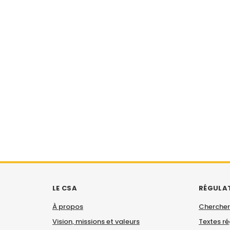
LE CSA
RÉGULA
À propos
Chercher
Vision, missions et valeurs
Textes r