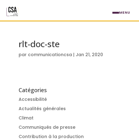
Aller au contenu principal
MENU
rlt-doc-ste
par
communicationcsa
|
Jan 21, 2020
Catégories
Accessibilité
Actualités générales
Climat
Communiqués de presse
Contribution à la production