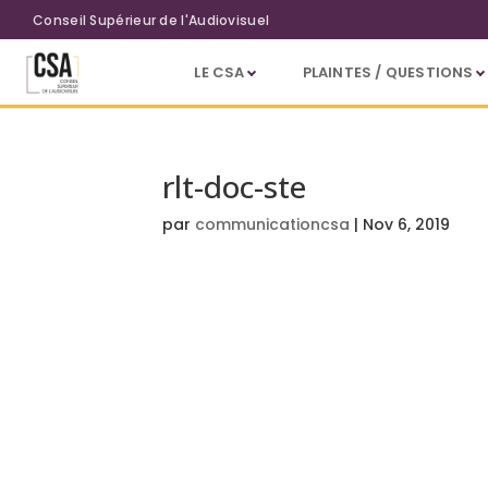
Aller au contenu principal
Conseil Supérieur de l'Audiovisuel
LE CSA
PLAINTES / QUESTIONS
rlt-doc-ste
par
communicationcsa
|
Nov 6, 2019