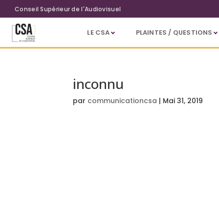
Aller au contenu principal
Conseil Supérieur de l'Audiovisuel
LE CSA
PLAINTES / QUESTIONS
inconnu
par
communicationcsa
|
Mai 31, 2019