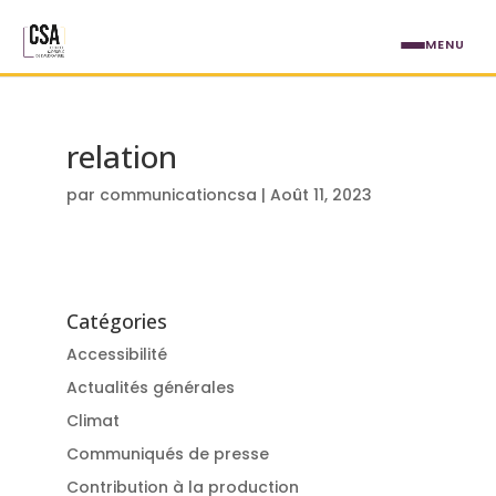
Aller au contenu principal
MENU
relation
par
communicationcsa
|
Août 11, 2023
Catégories
Accessibilité
Actualités générales
Climat
Communiqués de presse
Contribution à la production