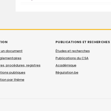
TION
PUBLICATIONS ET RECHERCHES
 un document
Études et recherches
églementaires
Publications du CSA
es, procédures, registres
Académique
tions publiques
Régulation.be
ation par thème