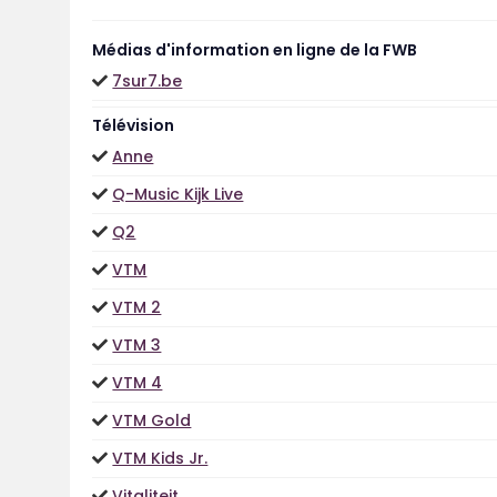
Médias d'information en ligne de la FWB
7sur7.be
Télévision
Anne
Q-Music Kijk Live
Q2
VTM
VTM 2
VTM 3
VTM 4
VTM Gold
VTM Kids Jr.
Vitaliteit