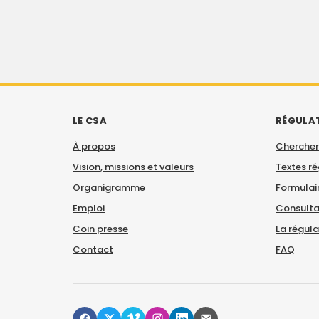
LE CSA
RÉGULA
À propos
Chercher
Vision, missions et valeurs
Textes r
Organigramme
Formulair
Emploi
Consulta
Coin presse
La régul
Contact
FAQ