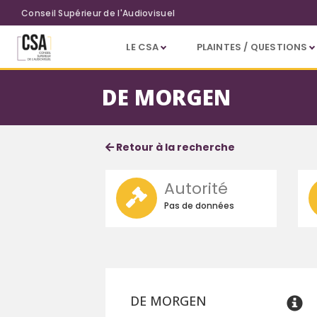
Aller au contenu principal
Conseil Supérieur de l'Audiovisuel
LE CSA
PLAINTES / QUESTIONS
DE MORGEN
Fiche service
Informations détaillées
Retour à la recherche
Autorité
Pas de données
DE MORGEN