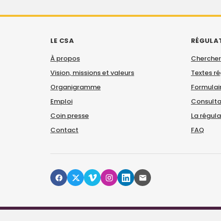
LE CSA
RÉGULA
À propos
Chercher
Vision, missions et valeurs
Textes r
Organigramme
Formulair
Emploi
Consulta
Coin presse
La régul
Contact
FAQ