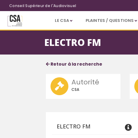
Aller au contenu principal
Conseil Supérieur de l'Audiovisuel
LE CSA
PLAINTES / QUESTIONS
ELECTRO FM
Fiche service
Informations détaillées
Retour à la recherche
Autorité
CSA
ELECTRO FM