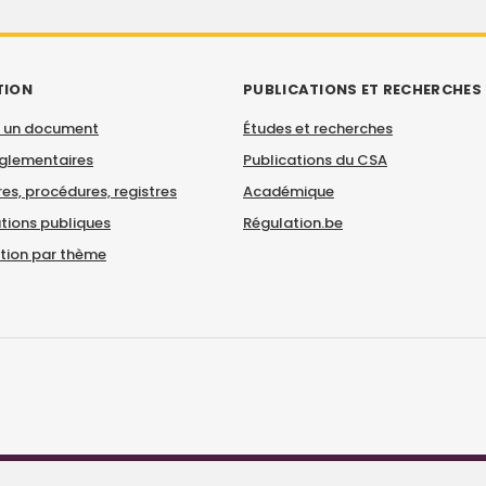
TION
PUBLICATIONS ET RECHERCHES
 un document
Études et recherches
églementaires
Publications du CSA
es, procédures, registres
Académique
tions publiques
Régulation.be
ation par thème
© CSA 2026
|
Mentions légales
|
Déclaration d'accessibilité
|
Contact