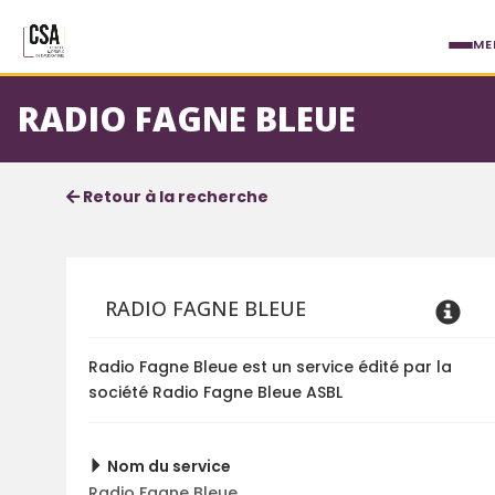
Aller au contenu principal
ME
RADIO FAGNE BLEUE
Fiche service
Informations détaillées
Retour à la recherche
RADIO FAGNE BLEUE
Radio Fagne Bleue est un service édité par la
société Radio Fagne Bleue ASBL
Nom du service
Radio Fagne Bleue