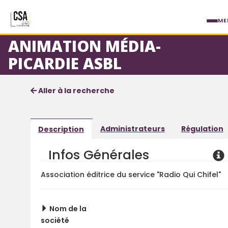
Aller au contenu principal
ME
ANIMATION MÉDIA-
PICARDIE ASBL
Fiche société
Informations détaillées
Aller à la recherche
Administrateurs
Régulation
Description
Infos Générales
Association éditrice du service "Radio Qui Chifel"
Nom de la
société