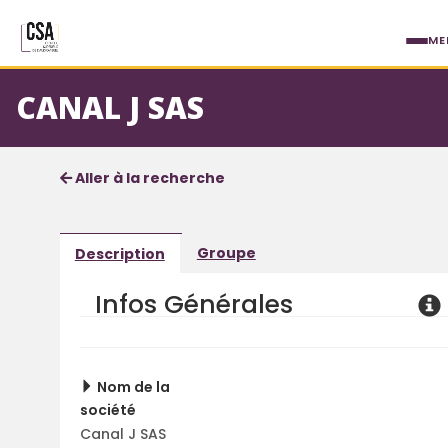
Aller au contenu principal
ME
CANAL J SAS
Fiche société
Informations détaillées
Aller à la recherche
Groupe
Description
Infos Générales
Nom de la
société
Canal J SAS