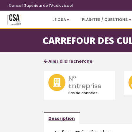
Aller au contenu principal
Conseil Supérieur de l'Audiovisuel
LE CSA
PLAINTES / QUESTIONS
CARREFOUR DES CU
Fiche société
Informations détaillées
Aller à la recherche
N°
Entreprise
Pas de données
Description