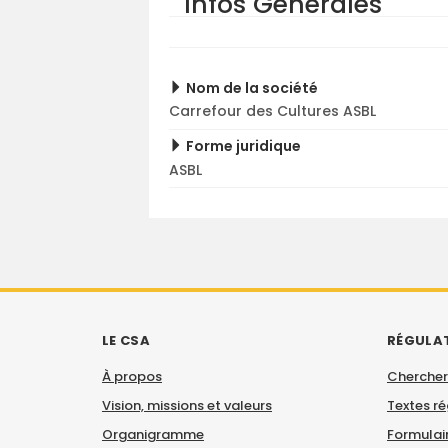
Infos Générales
Nom de la société
Carrefour des Cultures ASBL
Forme juridique
ASBL
LE CSA
RÉGULA
À propos
Chercher
Vision, missions et valeurs
Textes r
Organigramme
Formulair