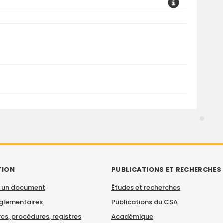
TION
PUBLICATIONS ET RECHERCHES
 un document
Études et recherches
églementaires
Publications du CSA
es, procédures, registres
Académique