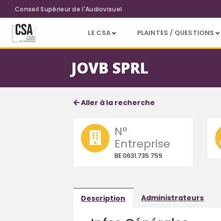
Aller au contenu principal
Conseil Supérieur de l'Audiovisuel
LE CSA
PLAINTES / QUESTIONS
JOVB SPRL
Fiche société
Informations détaillées
Aller à la recherche
N°
Entreprise
BE 0631.735.759
Administrateurs
Description