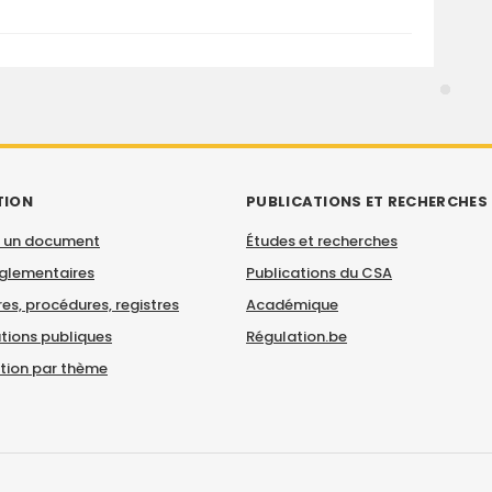
TION
PUBLICATIONS ET RECHERCHES
 un document
Études et recherches
églementaires
Publications du CSA
es, procédures, registres
Académique
tions publiques
Régulation.be
ation par thème