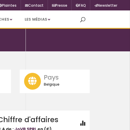
Plaintes
Contact
Presse
FAQ
Newsletter
CHES
LES MÉDIAS
Pays
Belgique
Chiffre d'affaires
.A de :
JoVB SPRL
en (€)