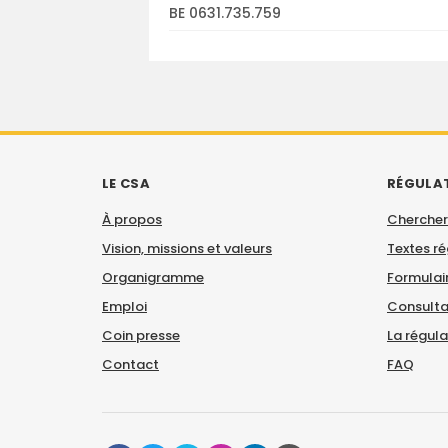
BE 0631.735.759
LE CSA
RÉGULA
À propos
Chercher
Vision, missions et valeurs
Textes r
Organigramme
Formulair
Emploi
Consulta
Coin presse
La régul
Contact
FAQ