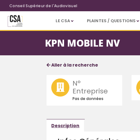
Aller au contenu principal
Conseil Supérieur de l'Audiovisuel
LE CSA
PLAINTES / QUESTIONS
KPN MOBILE NV
Fiche société
Informations détaillées
Aller à la recherche
N°
Entreprise
Pas de données
Description