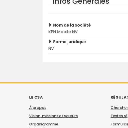
Infos Générales
Nom de la société
KPN Mobile NV
Forme juridique
NV
LE CSA
RÉGULA
À propos
Chercher
Vision, missions et valeurs
Textes r
Organigramme
Formulair