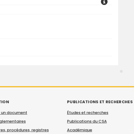
TION
PUBLICATIONS ET RECHERCHES
 un document
Études et recherches
églementaires
Publications du CSA
es, procédures, registres
Académique