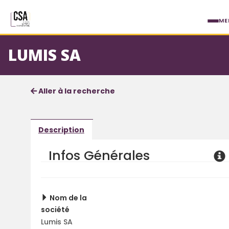
Aller au contenu principal
ME
LUMIS SA
Fiche société
Informations détaillées
Aller à la recherche
Description
Infos Générales
Nom de la
société
Lumis SA