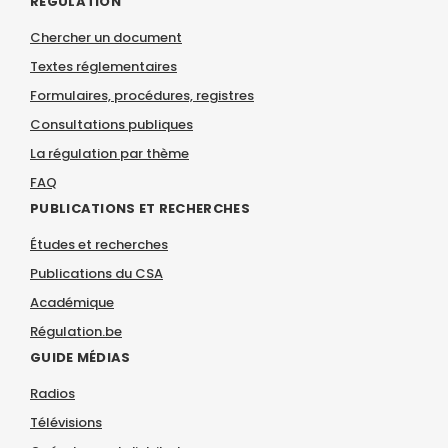
RÉGULATION
Chercher un document
Textes réglementaires
Formulaires, procédures, registres
Consultations publiques
La régulation par thème
FAQ
PUBLICATIONS ET RECHERCHES
Études et recherches
Publications du CSA
Académique
Régulation.be
GUIDE MÉDIAS
Radios
Télévisions