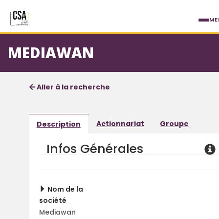
Aller au contenu principal
ME
MEDIAWAN
Fiche société
Informations détaillées
Aller à la recherche
Actionnariat
Groupe
Description
Infos Générales
Nom de la
société
Mediawan