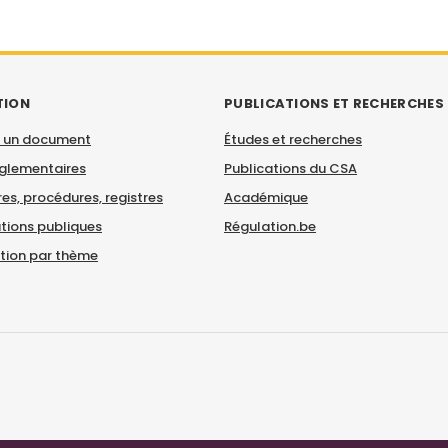
TION
PUBLICATIONS ET RECHERCHES
 un document
Études et recherches
églementaires
Publications du CSA
es, procédures, registres
Académique
tions publiques
Régulation.be
ation par thème