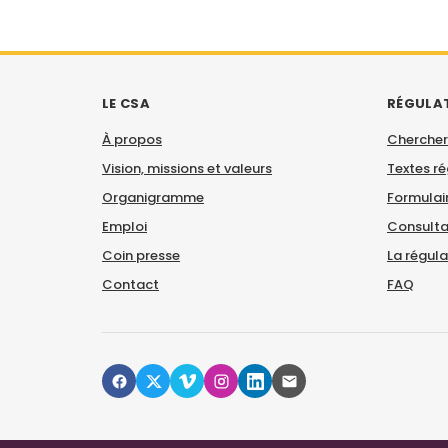
LE CSA
RÉGULA
À propos
Chercher
Vision, missions et valeurs
Textes r
Organigramme
Formulair
Emploi
Consulta
Coin presse
La régul
Contact
FAQ