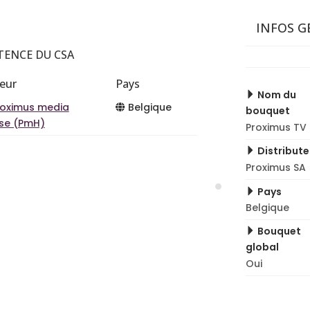
INFOS G
TENCE DU CSA
teur
Pays
Nom du
roximus media
Belgique
bouquet
se (PmH)
Proximus TV 
Distribute
Proximus SA
Pays
Belgique
Bouquet
global
Oui