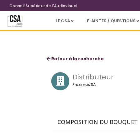
Aller au contenu principal
Conseil Supérieur de l'Audiovisuel
LE CSA
PLAINTES / QUESTIONS
Proximus TV Belgian Sports
Retour à la recherche
Distributeur
Proximus SA
COMPOSITION DU BOUQUET