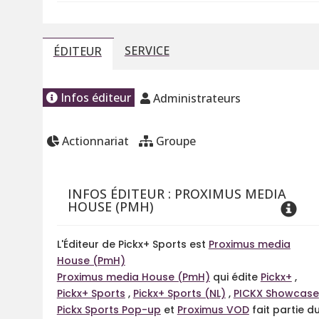
SERVICE
ÉDITEUR
Infos éditeur
Administrateurs
Actionnariat
Groupe
INFOS ÉDITEUR : PROXIMUS MEDIA
HOUSE (PMH)
L'Éditeur de Pickx+ Sports est
Proximus media
House (PmH)
Proximus media House (PmH)
qui édite
Pickx+
,
Pickx+ Sports
,
Pickx+ Sports (NL)
,
PICKX Showcase
Pickx Sports Pop-up
et
Proximus VOD
fait partie d