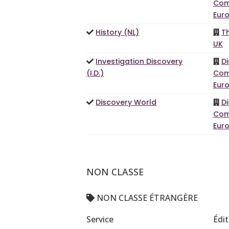
Com
Euro
History (NL)
T
UK
Investigation Discovery
D
(I.D.)
Com
Euro
Discovery World
D
Com
Euro
NON CLASSE
NON CLASSE ÉTRANGÈRE
Service
Édi