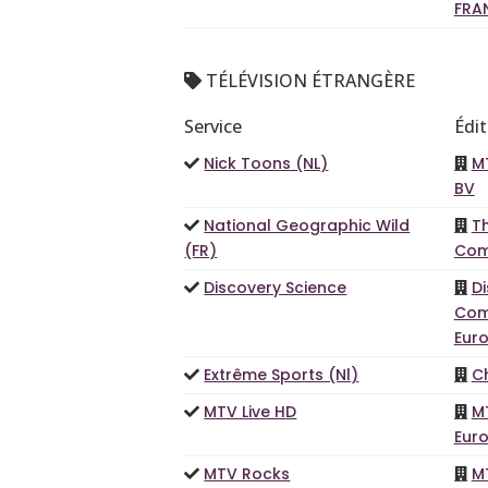
FRA
TÉLÉVISION ÉTRANGÈRE
Service
Édi
Nick Toons (NL)
M
BV
National Geographic Wild
T
(FR)
Com
Discovery Science
D
Com
Euro
Extrême Sports (Nl)
C
MTV Live HD
M
Eur
MTV Rocks
M