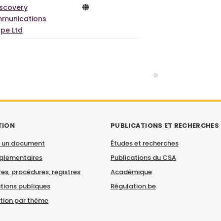
iscovery
munications
pe Ltd
TION
PUBLICATIONS ET RECHERCHES
 un document
Études et recherches
églementaires
Publications du CSA
es, procédures, registres
Académique
tions publiques
Régulation.be
ation par thème