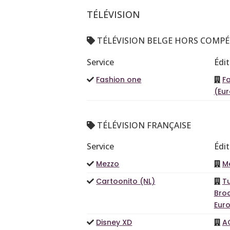
TÉLÉVISION
TÉLÉVISION BELGE HORS COMPÉ
Service
Édi
Fashion one
F
(Eu
TÉLÉVISION FRANÇAISE
Service
Édi
Mezzo
M
Cartoonito (NL)
T
Bro
Eur
Disney XD
A