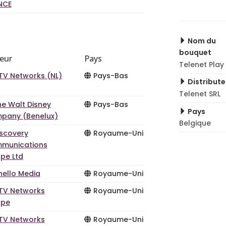
NCE
Nom du
bouquet
teur
Pays
Telenet Play
TV Networks (NL)
Pays-Bas
Distribute
Telenet SRL
he Walt Disney
Pays-Bas
Pays
pany (Benelux)
Belgique
iscovery
Royaume-Uni
munications
pe Ltd
hello Media
Royaume-Uni
TV Networks
Royaume-Uni
ope
TV Networks
Royaume-Uni