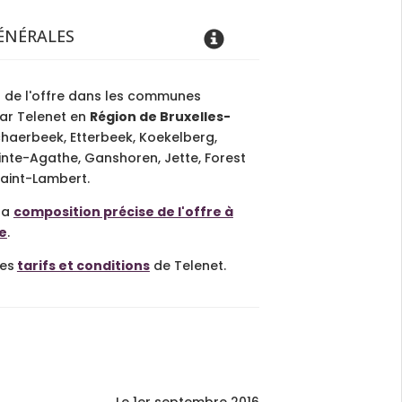
ÉNÉRALES
 de l'offre dans les communes
ar Telenet en
Région de Bruxelles-
chaerbeek, Etterbeek, Koekelberg,
nte-Agathe, Ganshoren, Jette, Forest
aint-Lambert.
la
composition précise de l'offre à
e
.
les
tarifs et conditions
de Telenet.