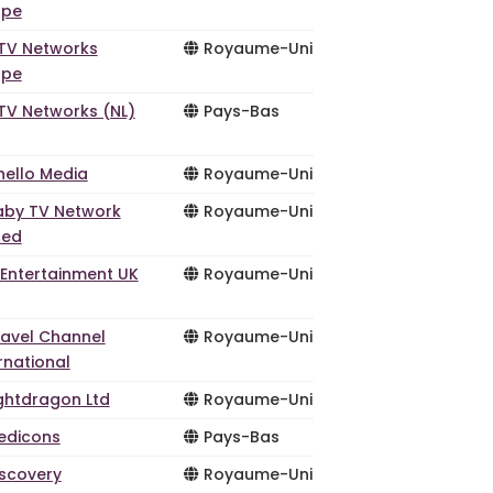
ope
TV Networks
Royaume-Uni
ope
TV Networks (NL)
Pays-Bas
hello Media
Royaume-Uni
aby TV Network
Royaume-Uni
ted
 Entertainment UK
Royaume-Uni
ravel Channel
Royaume-Uni
rnational
ightdragon Ltd
Royaume-Uni
edicons
Pays-Bas
iscovery
Royaume-Uni