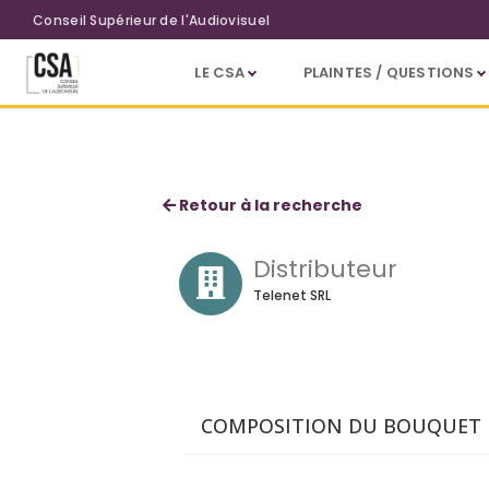
Aller au contenu principal
Conseil Supérieur de l'Audiovisuel
LE CSA
PLAINTES / QUESTIONS
Telenet Play
Retour à la recherche
Distributeur
Telenet SRL
COMPOSITION DU BOUQUET