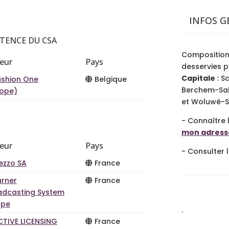
INFOS G
TENCE DU CSA
Composition
teur
Pays
desservies p
Capitale
: S
ashion One
Belgique
Berchem-Sai
rope)
et Woluwé-S
- Connaître 
mon adress
teur
Pays
- Consulter 
ezzo SA
France
urner
France
adcasting System
ope
.
CTIVE LICENSING
France