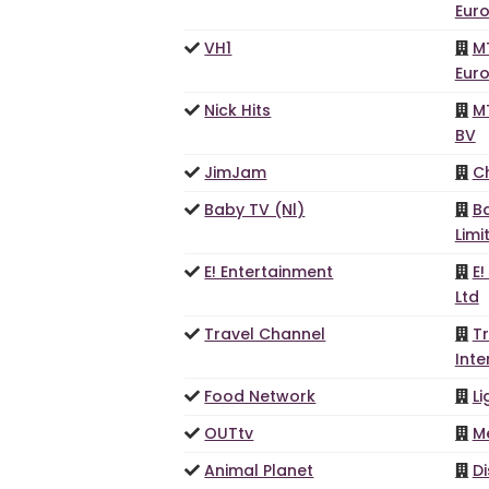
Eur
VH1
M
Eur
Nick Hits
M
BV
JimJam
C
Baby TV (Nl)
B
Limi
E! Entertainment
E!
Ltd
Travel Channel
T
Inte
Food Network
L
OUTtv
M
Animal Planet
D