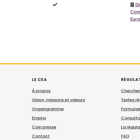
D
Com
Euro
LE CSA
RÉGULA
À propos
Chercher
Vision, missions et valeurs
Textes r
Organigramme
Formulair
Emploi
Consulta
Coin presse
La régul
Contact
FAQ