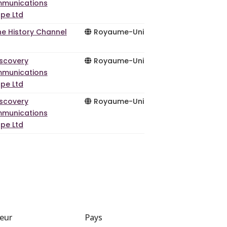
munications
pe Ltd
he History Channel
Royaume-Uni
iscovery
Royaume-Uni
munications
pe Ltd
iscovery
Royaume-Uni
munications
pe Ltd
teur
Pays