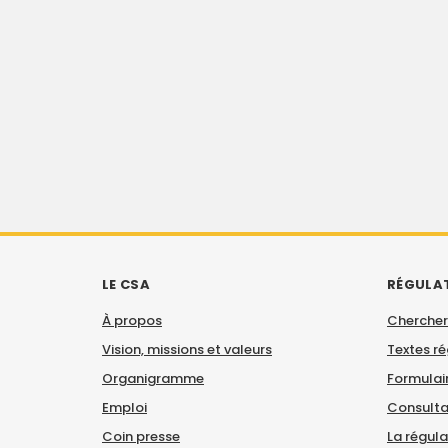
LE CSA
RÉGULA
À propos
Chercher
Vision, missions et valeurs
Textes r
Organigramme
Formulair
Emploi
Consulta
Coin presse
La régul