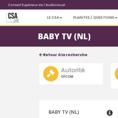
Aller au contenu principal
Conseil Supérieur de l'Audiovisuel
LE CSA
PLAINTES / QUESTIONS
BABY TV (NL)
Fiche service
Informations détaillées
Retour à la recherche
Autorité
OFCOM
BABY TV (NL)