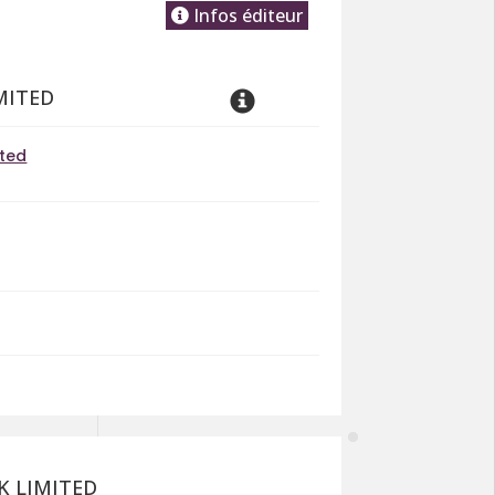
Infos éditeur
MITED
ited
K LIMITED