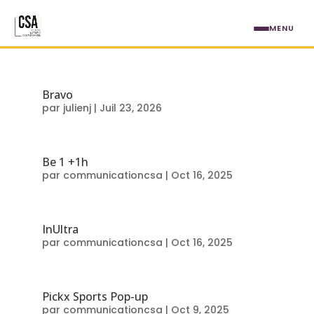
Aller au contenu principal
MENU
Secteur : TV privée
Bravo
par
julienj
|
Juil 23, 2026
Be 1 +1h
par
communicationcsa
|
Oct 16, 2025
InUltra
par
communicationcsa
|
Oct 16, 2025
Pickx Sports Pop-up
par
communicationcsa
|
Oct 9, 2025