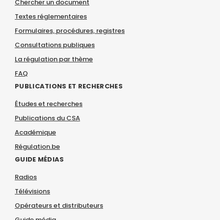
Chercher un document
Textes réglementaires
Formulaires, procédures, registres
Consultations publiques
La régulation par thème
FAQ
PUBLICATIONS ET RECHERCHES
Études et recherches
Publications du CSA
Académique
Régulation.be
GUIDE MÉDIAS
Radios
Télévisions
Opérateurs et distributeurs
Guide média