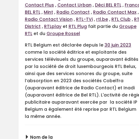
Contact Plus
,
Contact Urban
,
Déci BEL RTL
,
Franc
BEL RTL
,
Mint
,
Radio Contact
,
Radio Contact Max
,
Radio Contact Vision
,
RTL-TVi
,
rtl.be
,
RTL Club
,
RT
District
,
RTLplay
et
RTL Plug
fait partie du
Groupe
RTL
et du
Groupe Rossel
RTL Belgium est déclarée d
epuis le
30 juin 2023
comme la société éditrice et exploitante des
services télévisuels du groupe, auparavant édités
par la société de droit luxembourgeois RTL Belux,
ainsi que des services sonores du groupe, suite
l’absorption en 2023 des sociétés Cobelfra
(auparavant éditrice de Radio Contact) et Inadi
(auparavant éditrice de Bel RTL). L'activité de régi
publicitaire auparavant exercée par la société IP
Belgium a également été reprise par RTL Belgium
la même année.
Nom de la