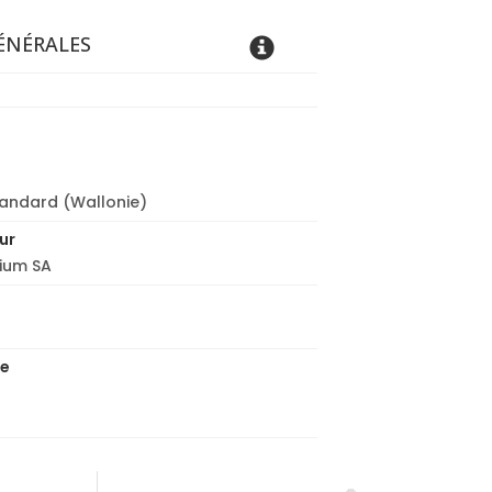
ÉNÉRALES
tandard (Wallonie)
ur
ium SA
de