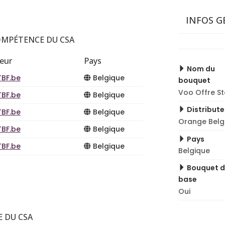
INFOS G
OMPÉTENCE DU CSA
teur
Pays
Nom du
TBF.be
Belgique
bouquet
Voo Offre S
TBF.be
Belgique
Distribute
TBF.be
Belgique
Orange Belg
TBF.be
Belgique
Pays
TBF.be
Belgique
Belgique
Bouquet 
base
Oui
 DU CSA