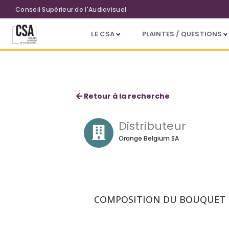
Aller au contenu principal
Conseil Supérieur de l'Audiovisuel
LE CSA
PLAINTES / QUESTIONS
Voo Offre Standard (Wallonie)
Retour à la recherche
Distributeur
Orange Belgium SA
COMPOSITION DU BOUQUET