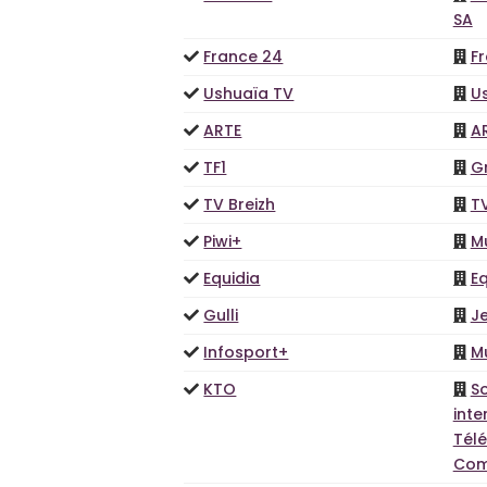
SA
France 24
F
Ushuaïa TV
U
ARTE
A
TF1
G
TV Breizh
TV
Piwi+
M
Equidia
Eq
Gulli
J
Infosport+
M
KTO
S
inte
Télé
Com