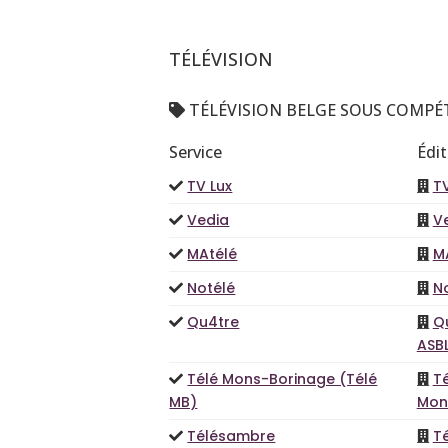
TÉLÉVISION
TÉLÉVISION BELGE SOUS COMPÉ
Service
Édi
TV Lux
TV
Vedia
V
MAtélé
M
Notélé
N
Qu4tre
Q
ASB
Télé Mons-Borinage (Télé
Té
MB)
Mon
Télésambre
T