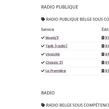
RADIO PUBLIQUE
RADIO PUBLIQUE BELGE SOUS C
Service
Édi
Musiq’3
R
Tipik (radio)
R
Vivacité
R
Classic 21
R
La Première
R
RADIO
RADIO BELGE SOUS COMPÉTENCE