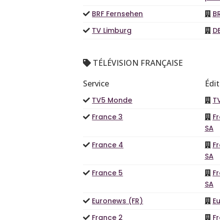
BRF Fernsehen
B
TV Limburg
D
TÉLÉVISION FRANÇAISE
Service
Édi
TV5 Monde
T
France 3
Fr
SA
France 4
Fr
SA
France 5
Fr
SA
Euronews (FR)
E
France 2
Fr