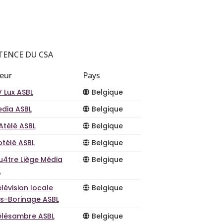
TENCE DU CSA
teur
Pays
 Lux ASBL
Belgique
edia ASBL
Belgique
Atélé ASBL
Belgique
otélé ASBL
Belgique
u4tre Liège Média
Belgique
L
lévision locale
Belgique
s-Borinage ASBL
élésambre ASBL
Belgique