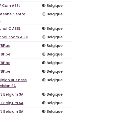
V Com ASBL
Belgique
ntenne Centre
Belgique
L
anal C ASBL
Belgique
anal Zoom ASBL
Belgique
TBF.be
Belgique
TBF.be
Belgique
TBF.be
Belgique
TBF.be
Belgique
lgian Business
Belgique
vision SA
TL Belgium SA
Belgique
TL Belgium SA
Belgique
TL Belgium SA
Belgique