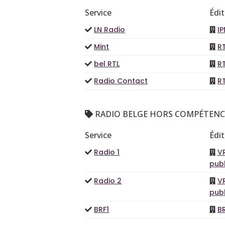
Service
Édi
LN Radio
I
Mint
R
bel RTL
R
Radio Contact
R
RADIO BELGE HORS COMPÉTENC
Service
Édi
Radio 1
VR
publ
Radio 2
VR
publ
BRF1
B