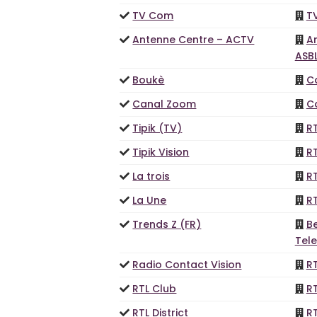
TV Com
T
Antenne Centre – ACTV
A
ASB
Boukè
C
Canal Zoom
C
Tipik (TV)
R
Tipik Vision
R
La trois
R
La Une
R
Trends Z (FR)
Be
Tele
Radio Contact Vision
R
RTL Club
R
RTL District
R