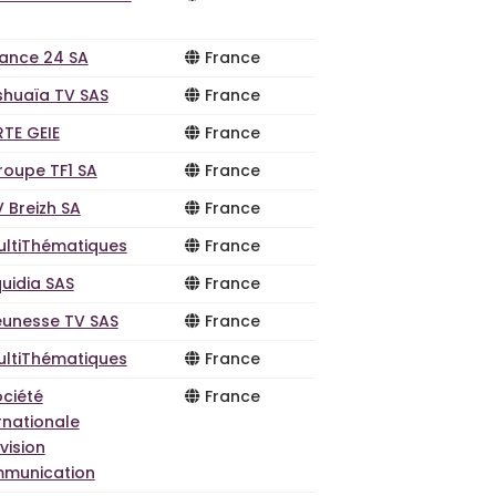
rance 24 SA
France
shuaïa TV SAS
France
RTE GEIE
France
roupe TF1 SA
France
 Breizh SA
France
ultiThématiques
France
uidia SAS
France
eunesse TV SAS
France
ultiThématiques
France
ociété
France
rnationale
vision
munication