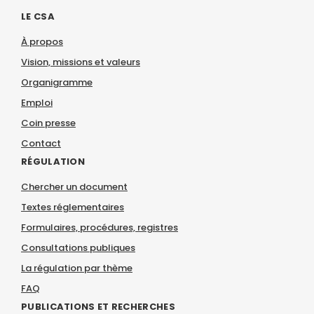
LE CSA
À propos
Vision, missions et valeurs
Organigramme
Emploi
Coin presse
Contact
RÉGULATION
Chercher un document
Textes réglementaires
Formulaires, procédures, registres
Consultations publiques
La régulation par thème
FAQ
PUBLICATIONS ET RECHERCHES