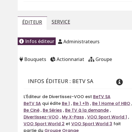
SERVICE
ÉDITEUR
Infos éditeur
Administrateurs
Bouquets
Actionnariat
Groupe
INFOS ÉDITEUR : BETV SA
L'Éditeur de Divertissez-VOO est
BeTV SA
BeTV SA
qui édite
Be 1
,
Be 1 +1h
,
Be 1 Home of HBO
Be Ciné
,
Be Séries
,
Be TV à la demande
,
Divertissez-VOO
,
My X-Pass
,
VOO Sport World 1
,
VOO Sport World 2
et
VOO Sport World 3
fait
partie du
Groupe Orange