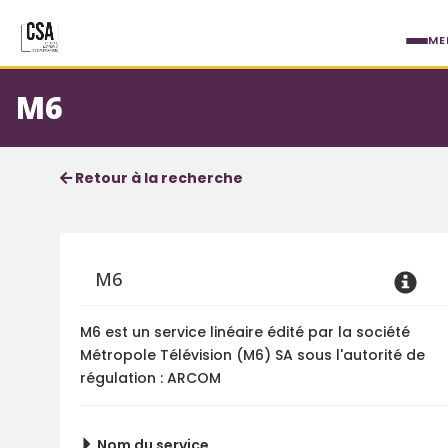
Aller au contenu principal
ME
M6
Fiche service
Informations détaillées
Retour à la recherche
M6
M6 est un service linéaire édité par la société
Métropole Télévision (M6) SA sous l'autorité de
régulation : ARCOM
Nom du service