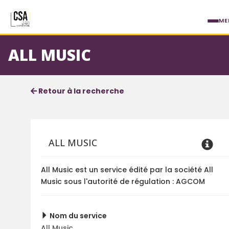
Aller au contenu principal
ME
ALL MUSIC
Fiche service
Informations détaillées
Retour à la recherche
ALL MUSIC
All Music est un service édité par la société All
Music sous l'autorité de régulation : AGCOM
Nom du service
All Music