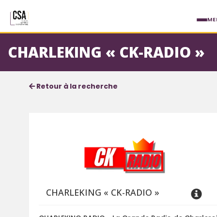
Aller au contenu principal
ME
CHARLEKING « CK-RADIO »
Fiche service
Informations détaillées
Retour à la recherche
CHARLEKING « CK-RADIO »