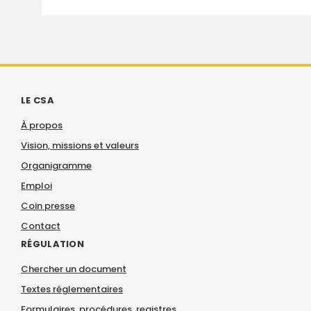
LE CSA
À propos
Vision, missions et valeurs
Organigramme
Emploi
Coin presse
Contact
RÉGULATION
Chercher un document
Textes réglementaires
Formulaires, procédures, registres