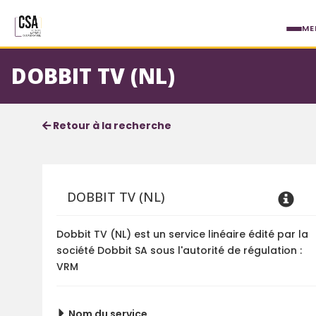
Aller au contenu principal
ME
DOBBIT TV (NL)
Fiche service
Informations détaillées
Retour à la recherche
DOBBIT TV (NL)
Dobbit TV (NL) est un service linéaire édité par la
société Dobbit SA sous l'autorité de régulation :
VRM
Nom du service