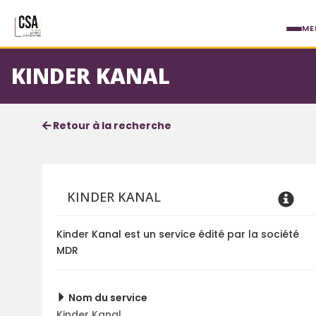
Aller au contenu principal
ME
KINDER KANAL
Fiche service
Informations détaillées
Retour à la recherche
KINDER KANAL
Kinder Kanal est un service édité par la société
MDR
Nom du service
Kinder Kanal