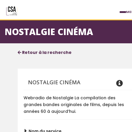
Aller au contenu principal
ME
NOSTALGIE CINÉMA
Fiche service
Informations détaillées
Retour à la recherche
NOSTALGIE CINÉMA
Webradio de Nostalgie La compilation des
grandes bandes originales de films, depuis les
années 60 à aujourd’hui.
Nom du service