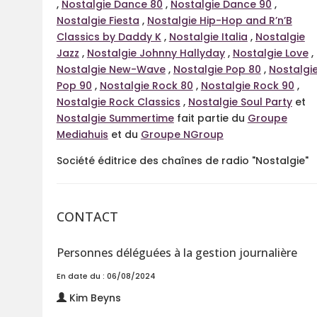
,
Nostalgie Dance 80
,
Nostalgie Dance 90
,
Nostalgie Fiesta
,
Nostalgie Hip-Hop and R’n’B
Classics by Daddy K
,
Nostalgie Italia
,
Nostalgie
Jazz
,
Nostalgie Johnny Hallyday
,
Nostalgie Love
,
Nostalgie New-Wave
,
Nostalgie Pop 80
,
Nostalgi
Pop 90
,
Nostalgie Rock 80
,
Nostalgie Rock 90
,
Nostalgie Rock Classics
,
Nostalgie Soul Party
et
Nostalgie Summertime
fait partie du
Groupe
Mediahuis
et du
Groupe NGroup
Société éditrice des chaînes de radio "Nostalgie"
CONTACT
Personnes déléguées à la gestion journalière
En date du : 06/08/2024
Kim Beyns