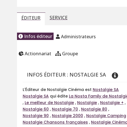
SERVICE
ÉDITEUR
Infos éditeur
Administrateurs
Actionnariat
Groupe
INFOS ÉDITEUR : NOSTALGIE SA
L'Éditeur de Nostalgie Cinéma est
Nostalgie SA
Nostalgie SA
qui édite
La Nosta Family de Nostalgi
,
Le meilleur de Nostalgie
,
Nostalgie
,
Nostalgie +
,
Nostalgie 60
,
Nostalgie 70
,
Nostalgie 80
,
Nostalgie 90
,
Nostalgie 2000
,
Nostalgie Camping
Nostalgie Chansons françaises
,
Nostalgie Ciném