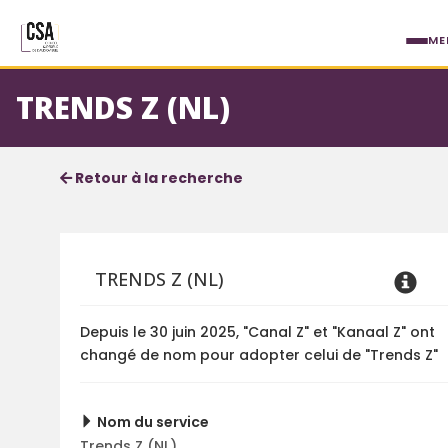
Aller au contenu principal
ME
TRENDS Z (NL)
Fiche service
Informations détaillées
Retour à la recherche
TRENDS Z (NL)
Depuis le 30 juin 2025, "Canal Z" et "Kanaal Z" ont
changé de nom pour adopter celui de "Trends Z"
Nom du service
Trends Z (NL)