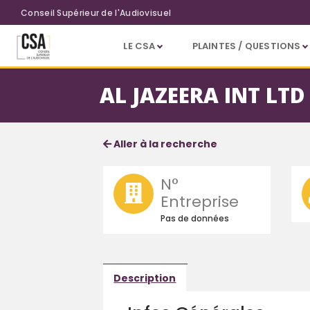
Aller au contenu principal
Conseil Supérieur de l'Audiovisuel
LE CSA
PLAINTES / QUESTIONS
AL JAZEERA INT LTD
Fiche société
Informations détaillées
Aller à la recherche
N°
Entreprise
Pas de données
Description