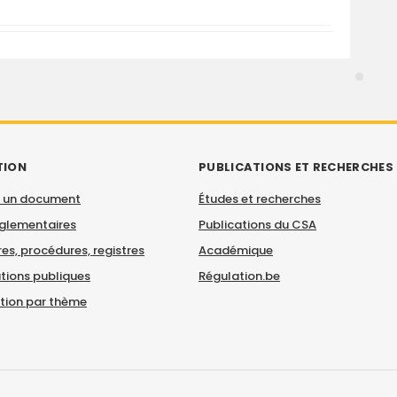
TION
PUBLICATIONS ET RECHERCHES
 un document
Études et recherches
églementaires
Publications du CSA
es, procédures, registres
Académique
tions publiques
Régulation.be
ation par thème