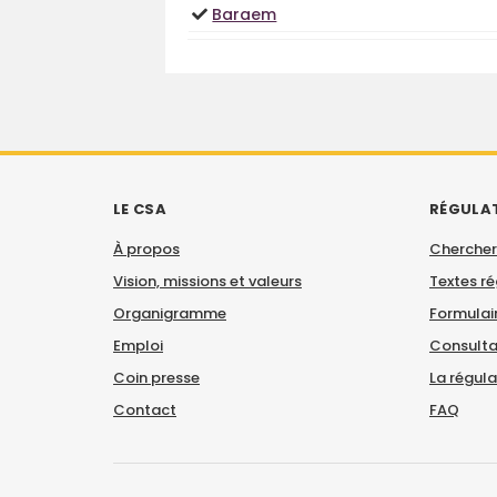
Baraem
LE CSA
RÉGULA
À propos
Chercher
Vision, missions et valeurs
Textes r
Organigramme
Formulair
Emploi
Consulta
Coin presse
La régul
Contact
FAQ