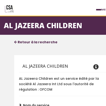
Aller au contenu principal
ME
AL JAZEERA CHILDREN
Fiche service
Informations détaillées
Retour à la recherche
AL JAZEERA CHILDREN
AL Jazeera Children est un service édité par la
société Al Jazeera Int Ltd sous l'autorité de
régulation : OFCOM
Nom du service