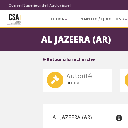
Aller au contenu principal
Conseil Supérieur de l'Audiovisuel
LE CSA
PLAINTES / QUESTIONS
AL JAZEERA (AR)
Fiche service
Informations détaillées
Retour à la recherche
Autorité
OFCOM
AL JAZEERA (AR)