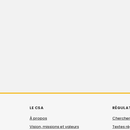
LE CSA
RÉGULA
À propos
Chercher
Vision, missions et valeurs
Textes r