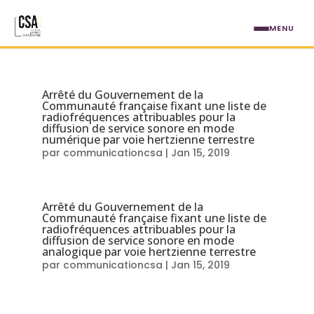
Aller au contenu principal
MENU
Étiquette : Cadastre/zones de 
Arrêté du Gouvernement de la
Communauté française fixant une liste de
radiofréquences attribuables pour la
diffusion de service sonore en mode
numérique par voie hertzienne terrestre
par
communicationcsa
|
Jan 15, 2019
Arrêté du Gouvernement de la
Communauté française fixant une liste de
radiofréquences attribuables pour la
diffusion de service sonore en mode
analogique par voie hertzienne terrestre
par
communicationcsa
|
Jan 15, 2019