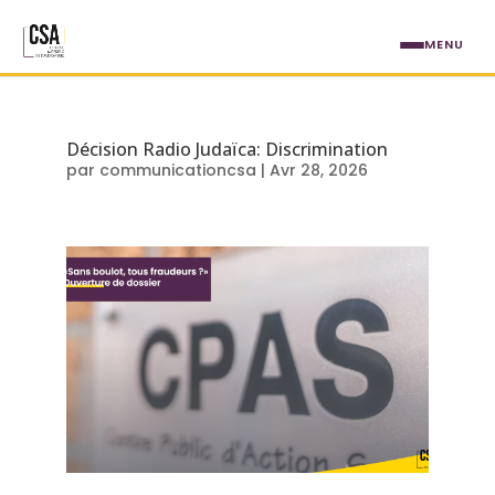
Aller au contenu principal
MENU
Étiquette : Discrimination / hain
Décision Radio Judaïca: Discrimination
par
communicationcsa
|
Avr 28, 2026