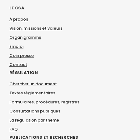
LE CSA
À propos
Vision, missions et valeurs
Organigramme
Emploi
Coin presse
Contact
RÉGULATION
Chercher un document
Textes réglementaires
Formulaires, procédures, registres
Consultations publiques
La régulation par thème
FAQ
PUBLICATIONS ET RECHERCHES