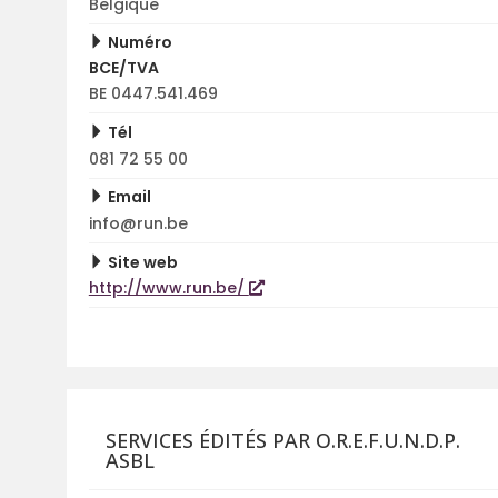
Belgique
Numéro
BCE/TVA
BE 0447.541.469
Tél
081 72 55 00
Email
info@run.be
Site web
http://www.run.be/
SERVICES ÉDITÉS PAR O.R.E.F.U.N.D.P.
ASBL