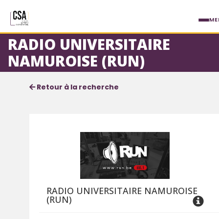
Aller au contenu principal
ME
RADIO UNIVERSITAIRE
NAMUROISE (RUN)
Fiche service
Informations détaillées
Retour à la recherche
RADIO UNIVERSITAIRE NAMUROISE
(RUN)