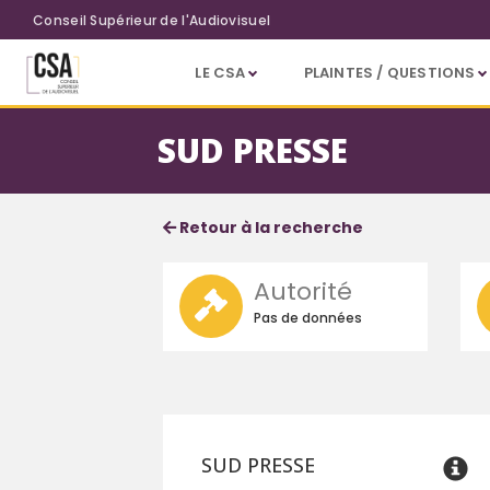
Aller au contenu principal
Conseil Supérieur de l'Audiovisuel
LE CSA
PLAINTES / QUESTIONS
SUD PRESSE
Fiche service
Informations détaillées
Retour à la recherche
Autorité
Pas de données
SUD PRESSE