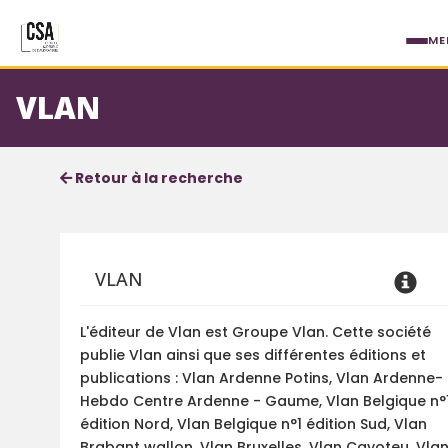
Aller au contenu principal
ME
VLAN
Fiche service
Informations détaillées
Retour à la recherche
VLAN
L'éditeur de Vlan est Groupe Vlan. Cette société
publie Vlan ainsi que ses différentes éditions et
publications : Vlan Ardenne Potins, Vlan Ardenne-
Hebdo Centre Ardenne - Gaume, Vlan Belgique n°
édition Nord, Vlan Belgique n°1 édition Sud, Vlan
Brabant wallon, Vlan Bruxelles, Vlan Cayoteu, Vla