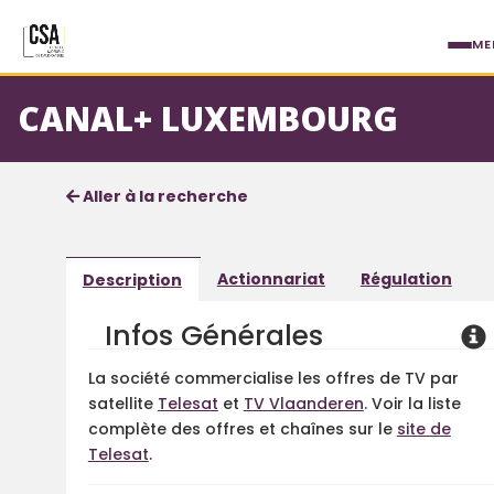
Aller au contenu principal
ME
CANAL+ LUXEMBOURG
Fiche société
Informations détaillées
Aller à la recherche
Actionnariat
Régulation
Description
Infos Générales
La société commercialise les offres de TV par
satellite
Telesat
et
TV Vlaanderen
. Voir la liste
complète des offres et chaînes sur le
site de
Telesat
.