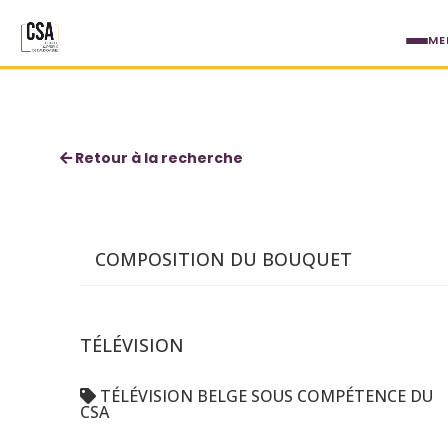
Aller au contenu principal
ME
Télésat App
Retour à la recherche
COMPOSITION DU BOUQUET
TÉLÉVISION
TÉLÉVISION BELGE SOUS COMPÉTENCE DU
CSA