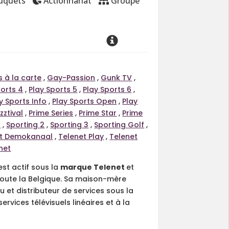
uquets
Actionnariat
Groupe
s à la carte
,
Gay-Passion
,
Gunk TV
,
ports 4
,
Play Sports 5
,
Play Sports 6
,
y Sports Info
,
Play Sports Open
,
Play
zztival
,
Prime Series
,
Prime Star
,
Prime
1
,
Sporting 2
,
Sporting 3
,
Sporting Golf
,
et Demokanaal
,
Telenet Play
,
Telenet
net
est actif sous la
marque Telenet
et
toute la Belgique. Sa maison-mère
et distributeur de services sous la
rvices télévisuels linéaires et à la