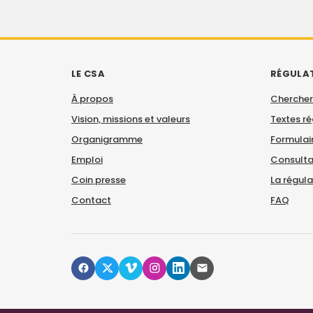
LE CSA
RÉGULA
À propos
Chercher
Vision, missions et valeurs
Textes r
Organigramme
Formulair
Emploi
Consulta
Coin presse
La régul
Contact
FAQ