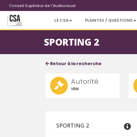
Aller au contenu principal
Conseil Supérieur de l'Audiovisuel
LE CSA
PLAINTES / QUESTIONS
SPORTING 2
Fiche service
Informations détaillées
Retour à la recherche
Autorité
VRM
SPORTING 2