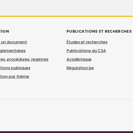
TION
PUBLICATIONS ET RECHERCHES
 un document
Études et recherches
églementaires
Publications du CSA
es, procédures, registres
Académique
tions publiques
Régulation.be
ation par thème